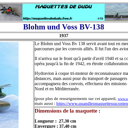
Blohm und Voss BV-138
1937
Le Blohm und Voss Bv 138 servit avant tout en mer B
parcourues par les convois alliés. Il fut l'un des av
Il n'arriva sur le front qu'à partir d'avril 1940 et s
opéra jusqu'à la fin de 1942, en étroite collaboratio
Hydravion à coque tri-moteur de reconnaissance mari
distances, mais aussi pour du transport de passagers
accompagnera des convois, effectuera des missions d
Nord et en Méditerranée.
(
pour
plus de renseignements sur cet appareil,
www.av
mais aussi :
https://www.quandlesmaquettesracontent
Dimensions de la maquette
:
Longueur :
27,30 cm
Envergure :
37,40 cm