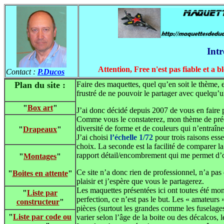
Intr
Attention, Free n'est pas fiable et a b
Contact :
P.Ducos
Plan du site :
Faire des maquettes, quel qu’en soit le thème, 
frustré de ne pouvoir le partager avec quelqu’
"
Box art
"
J’ai donc décidé depuis 2007 de vous en faire p
Comme vous le constaterez, mon thème de préd
diversité de forme et de couleurs qui n’entraîn
"
Drapeaux
"
J’ai choisi
l’échelle 1/72
pour trois raisons esse
choix. La seconde est la facilité de comparer la 
rapport détail/encombrement qui me permet d’o
"
Montages
"
Ce site n’a donc rien de professionnel, n’a pas 
"
Boites en attente
"
plaisir et j’espère que vous le partagerez.
Les maquettes présentées ici ont toutes été mon
"
Liste par
perfection, ce n’est pas le but. Les « amateur
constructeur
"
pièces (surtout les grandes comme les fuselage
"
Liste par code ou
varier selon l’âge de la boite ou des décalcos, 