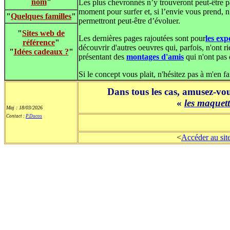
nom
"
Les plus chevronnés n’y trouveront peut-être p
moment pour surfer et, si l’envie vous prend, n
"
Quelques familles
"
permettront peut-être d’évoluer.
"
Sites web de
Les dernières pages rajoutées sont pour
les exp
référence
"
découvrir d'autres oeuvres qui, parfois, n'ont 
"
Idées cadeaux ?
"
présentant des
montages d'amis
qui n'ont pas 
Si le concept vous plait, n'hésitez pas à m'en fai
Dans tous les cas, amusez-v
«
les maquet
Maj : 18/03/2026
Contact :
P.Ducos
<
Accéder au site